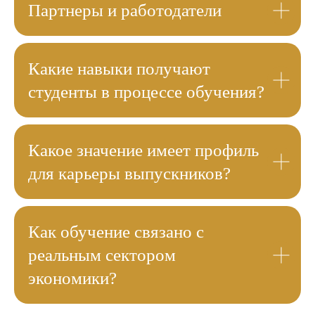
Партнеры и работодатели
Какие навыки получают
студенты в процессе обучения?
Преимущества
направления
60
Какое значение имеет профиль
для карьеры выпускников?
лет готовим востребованных
экономистов для рынка труда
Как обучение связано с
9000
реальным сектором
экономики?
подготовленных специалистов высшей