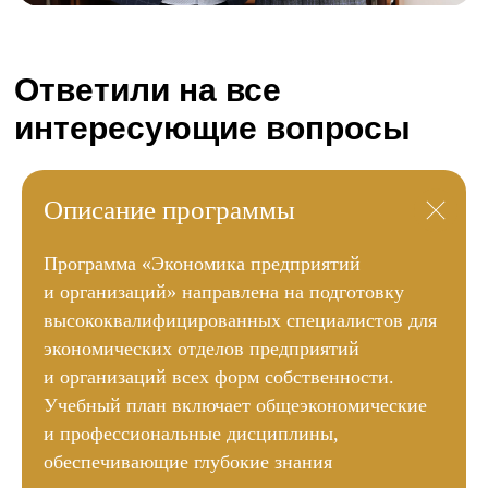
Описание программы
Программа «Экономика предприятий
и организаций» направлена на подготовку
высококвалифицированных специалистов для
экономических отделов предприятий
и организаций всех форм собственности.
Учебный план включает общеэкономические
и профессиональные дисциплины,
обеспечивающие глубокие знания