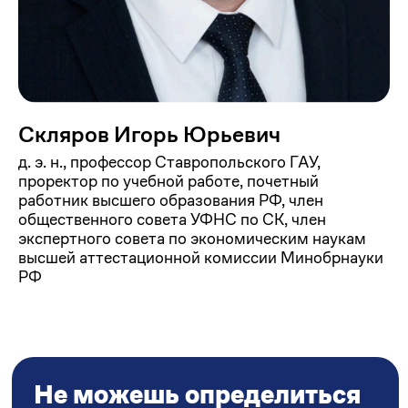
с направлением или
остались вопросы?
Перезвоним в ближайшее время
и назначим встречу с представителем
института
Скляров Игорь Юрьевич
д. э. н., профессор Ставропольского ГАУ,
проректор по учебной работе, почетный
работник высшего образования РФ, член
общественного совета УФНС по СК, член
экспертного совета по экономическим наукам
+7
высшей аттестационной комиссии Минобрнауки
РФ
Отправить